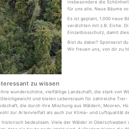
insbesondere die Schönheit 
für uns alle. Neue Bäume v
Es ist geplant, 1.000 neue 
verdichten mit z.B. Eiche. D
Einzelbissschutz, damit die
Bist du dabei? Sponserst d
Wir freuen uns, von dir zu h
nteressant zu wissen
ihre wunderschöne, vielfältige Landschaft, die stark von Wä
n Gleichgewicht und bieten Lebensraum für zahlreiche Tier
dschaft, die durch ihre Mischung aus Wäldern, Mooren, Hü
wohl zur Artenvielfalt als auch zur Klima- und Luftqualität 
und historisch bedeutsam. Viele der Wälder in Oberschwabe