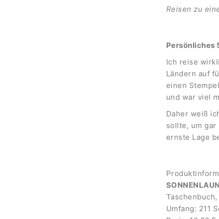
Reisen zu ein
Persönliches
Ich reise wirk
Ländern auf f
einen Stempel
und war viel 
Daher weiß ic
sollte, um gar
ernste Lage b
Produktinform
SONNENLAUNE 
Taschenbuch, 
Umfang: 211 S