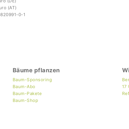
uro (DE)
uro (AT)
9820991-0-1
Bäume pflanzen
W
Baum-Sponsoring
Ber
Baum-Abo
17
Baum-Pakete
Re
Baum-Shop