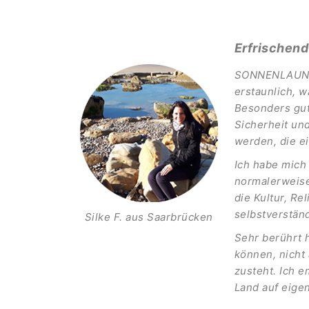
Erfrischend
SONNENLAUNE is
erstaunlich, w
Besonders gut
Sicherheit un
werden, die e
Ich habe mich
normalerweise
die Kultur, R
selbstverständ
Silke F. aus Saarbrücken
Sehr berührt h
können, nicht 
zusteht. Ich 
Land auf eige