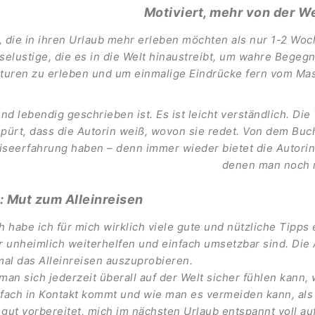
Motiviert, mehr von der W
le, die in ihren Urlaub mehr erleben möchten als nur 1-2 Wo
eiselustige, die es in die Welt hinaustreibt, um wahre Bege
lturen zu erleben und um einmalige Eindrücke fern vom M
d lebendig geschrieben ist. Es ist leicht verständlich. Die
spürt, dass die Autorin weiß, wovon sie redet. Von dem Bu
iseerfahrung haben – denn immer wieder bietet die Autorin
denen man noch n
 Mut zum Alleinreisen
 habe ich für mich wirklich viele gute und nützliche Tipps 
r unheimlich weiterhelfen und einfach umsetzbar sind. Die 
mal das Alleinreisen auszuprobieren.
 man sich jederzeit überall auf der Welt sicher fühlen kan
fach in Kontakt kommt und wie man es vermeiden kann, al
h gut vorbereitet, mich im nächsten Urlaub entspannt voll 