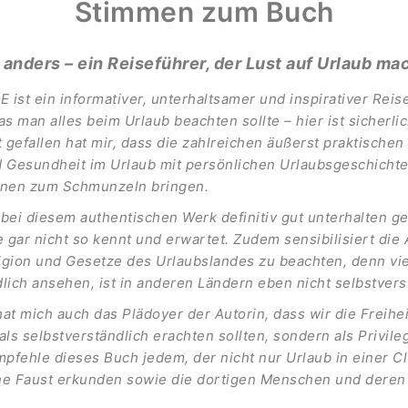
Stimmen zum Buch
 anders – ein Reiseführer, der Lust auf Urlaub ma
t ein informativer, unterhaltsamer und inspirativer Reisef
as man alles beim Urlaub beachten sollte – hier ist sicherli
 gefallen hat mir, dass die zahlreichen äußerst praktisch
d Gesundheit im Urlaub mit persönlichen Urlaubsgeschicht
inen zum Schmunzeln bringen.
 bei diesem authentischen Werk definitiv gut unterhalten g
 gar nicht so kennt und erwartet. Zudem sensibilisiert die
eligion und Gesetze des Urlaubslandes zu beachten, denn vie
lich ansehen, ist in anderen Ländern eben nicht selbstvers
at mich auch das Plädoyer der Autorin, dass wir die Freihei
als selbstverständlich erachten sollten, sondern als Privil
empfehle dieses Buch jedem, der nicht nur Urlaub in einer
ne Faust erkunden sowie die dortigen Menschen und deren