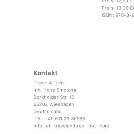
Preis: 12,90 E
Preis: 13,30 E
ISBN: 978-3-
Kontakt
Travel & Tree
Inh. Irene Smetana
Borkholder Str. 10
65203 Wiesbaden
Deutschland
Tel.: +49 611 23 86565
info
–
at
–
travel
andtree
–
dot
–
com