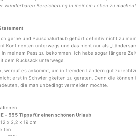
er wunderbaren Bereicherung in meinem Leben zu machen!
 Statement
lich gerne und Pauschalurlaub gehört definitiv nicht zu mei
ünf Kontinenten unterwegs und das nicht nur als „Ländersa
 in meinem Pass zu bekommen. Ich habe sogar längere Zeit
mit dem Rucksack unterwegs.
h, worauf es ankommt, um in fremden Ländern gut zurech
 nicht erst in Schwierigkeiten zu geraten. Denn die können
edeuten, die man unbedingt vermeiden möchte.
ationen
– 555 Tipps für einen schönen Urlaub
12 x 2,2 x 19 cm
eiten